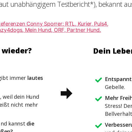
laut
unabhängigem Testbericht*
), bekannt au
n wieder?
Dein Lebe
gibt immer
lautes
Entspannt
Gebelle.
, weil dein Hund
Mehr Freih
weißt nicht mehr
Stress! De
Bellverhal
und kannst
die
Verbesser
eßen?