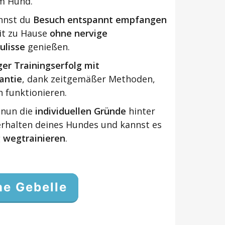
m Hund.
annst du
Besuch entspannt empfangen
it zu Hause
ohne nervige
ulisse
genießen.
er Trainingserfolg mit
antie
, dank zeitgemäßer Methoden,
h funktionieren.
 nun die
individuellen Gründe
hinter
erhalten deines Hundes und kannst es
g wegtrainieren
.
ne Gebelle