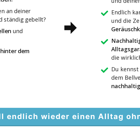
und deine
n an deiner
Endlich k
rd ständig gebellt?
und die Ze
Geräuschk
ellen
und
Nachhaltig
Alltagsgar
 hinter dem
die wirklic
Du kennst
dem Bellv
nachhalti
ill endlich wieder einen Alltag oh