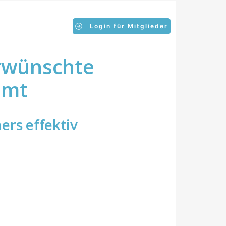
Login für Mitglieder
erwünschte
mmt
ners effektiv