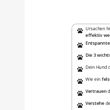
Ursachen hi
effektiv we
E
ntspannte
Die 3 wicht
Dein
Hund or
Wie ein
fel
Vertrauen
d
Verstehe
de