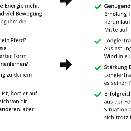
ne Energie
mehr,
Genügend
d viel Bewegung
Erholung
f
eg ihm die
herumlaufe
Mitte auf.
 ein Pferd?
Longiertra
ese
Auslastung
erter Form
Wind
in eu
nnen
lernen
?
Stärkung 
ng
zu deinem
Longiertra
es seinen
ist, hört er auf
Erfolgrei
sich von dir
aus der Fe
 anderen
, aber
Situation a
sich trotz