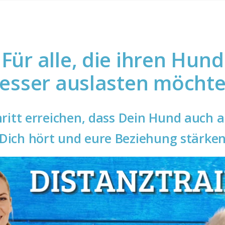
Für alle, die ihren Hund
esser auslasten möcht
hritt erreichen, dass Dein Hund auch 
Dich hört und eure Beziehung stärke