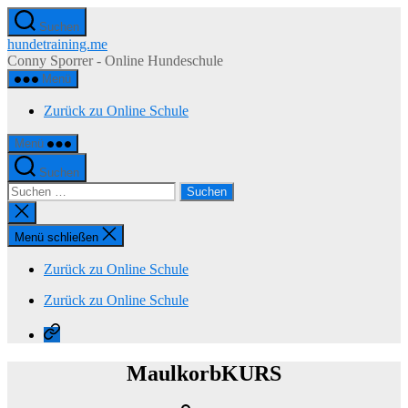
Zum
Suchen
Inhalt
hundetraining.me
springen
Conny Sporrer - Online Hundeschule
Menü
Zurück zu Online Schule
Menü
Suchen
Suchen
nach:
Suche
schließen
Menü schließen
Zurück zu Online Schule
Zurück zu Online Schule
Zurück
zu
Online
MaulkorbKURS
Schule