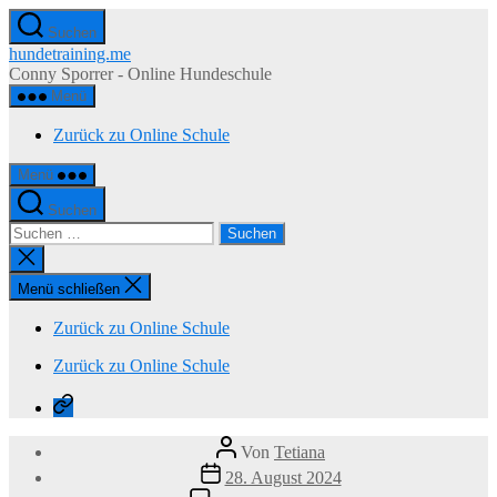
Zum
Suchen
Inhalt
hundetraining.me
springen
Conny Sporrer - Online Hundeschule
Menü
Zurück zu Online Schule
Menü
Suchen
Suchen
nach:
Suche
schließen
Menü schließen
Zurück zu Online Schule
Zurück zu Online Schule
Zurück
zu
Online
Beitragsautor
Von
Tetiana
Schule
Veröffentlichungsdatum
28. August 2024
zu