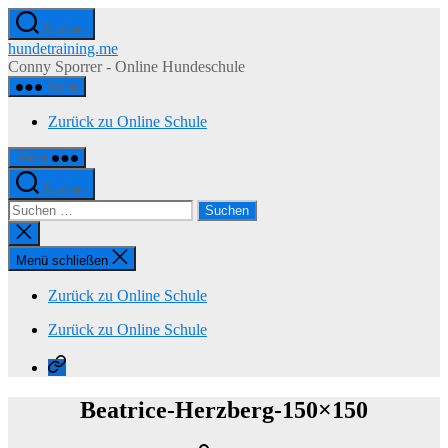
Zum
Suchen
Inhalt
hundetraining.me
springen
Conny Sporrer - Online Hundeschule
Menü
Zurück zu Online Schule
Menü
Suchen
Suchen
nach:
Suche
schließen
Menü schließen
Zurück zu Online Schule
Zurück zu Online Schule
Zurück
zu
Online
Beatrice-Herzberg-150×150
Schule