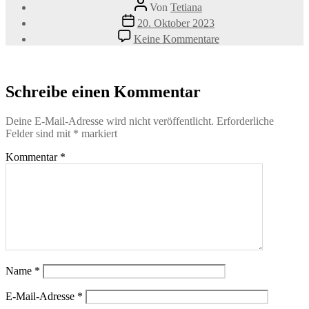
Beitragsautor
Von
Tetiana
Veröffentlichungsdatum
20. Oktober 2023
zu
Keine Kommentare
Beatrice-
Herzberg-
150×150
Schreibe einen Kommentar
Deine E-Mail-Adresse wird nicht veröffentlicht.
Erforderliche
Felder sind mit
*
markiert
Kommentar
*
Name
*
E-Mail-Adresse
*