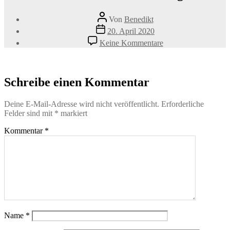
Beitragsautor
Von
Benedikt
Veröffentlichungsdatum
20. April 2020
zu
Keine Kommentare
Conny-
Rückruf©SandraSch
Schreibe einen Kommentar
Deine E-Mail-Adresse wird nicht veröffentlicht.
Erforderliche
Felder sind mit
*
markiert
Kommentar
*
Name
*