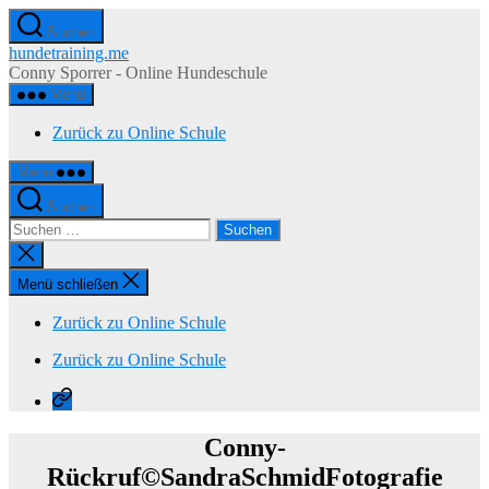
Zum
Suchen
Inhalt
hundetraining.me
springen
Conny Sporrer - Online Hundeschule
Menü
Zurück zu Online Schule
Menü
Suchen
Suchen
nach:
Suche
schließen
Menü schließen
Zurück zu Online Schule
Zurück zu Online Schule
Zurück
zu
Online
Conny-
Schule
Rückruf©SandraSchmidFotografie