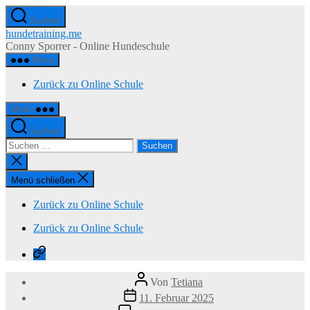
Zum
Suchen
Inhalt
hundetraining.me
springen
Conny Sporrer - Online Hundeschule
Menü
Zurück zu Online Schule
Menü
Suchen
Suchen
nach:
Suche
schließen
Menü schließen
Zurück zu Online Schule
Zurück zu Online Schule
Zurück
zu
Online
Beitragsautor
Von
Tetiana
Schule
Veröffentlichungsdatum
11. Februar 2025
zu