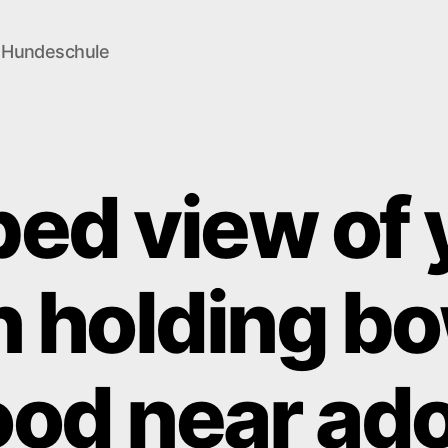
e Hundeschule
ed view of
holding bo
ood near ad