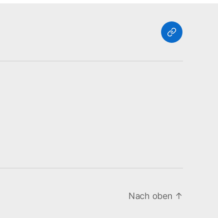
Zurück
zu
Online
Schule
Nach oben
↑