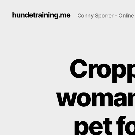
hundetraining.me
Conny Sporrer - Onlin
Cropp
woman 
pet f