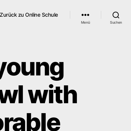
Zurück zu Online Schule
Menü
Suchen
 young
wl with
orable