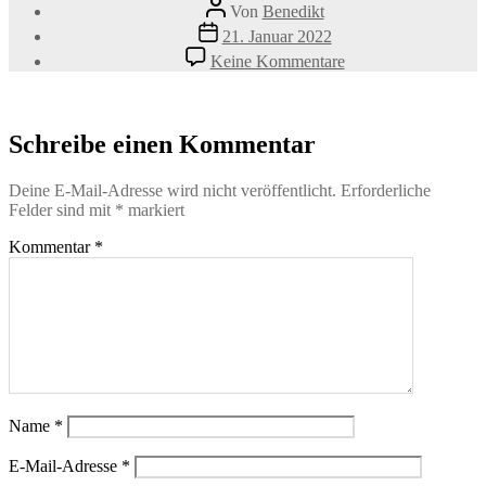
Beitragsautor
Von
Benedikt
Veröffentlichungsdatum
21. Januar 2022
zu
Keine Kommentare
csm_Aufmerksame-
Haltung_119b296f1
Schreibe einen Kommentar
Deine E-Mail-Adresse wird nicht veröffentlicht.
Erforderliche
Felder sind mit
*
markiert
Kommentar
*
Name
*
E-Mail-Adresse
*