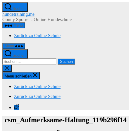
Zum
Suchen
Inhalt
hundetraining.me
springen
Conny Sporrer - Online Hundeschule
Menü
Zurück zu Online Schule
Menü
Suchen
Suchen
nach:
Suche
schließen
Menü schließen
Zurück zu Online Schule
Zurück zu Online Schule
Zurück
zu
Online
csm_Aufmerksame-Haltung_119b296f14
Schule