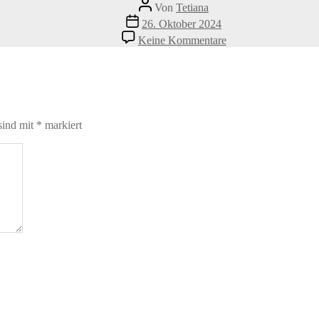
Beitragsautor
Von
Tetiana
Veröffentlichungsdatum
26. Oktober 2024
zu
Keine Kommentare
dog-
eating-
dry-
feed-
grom-
food-
sind mit
*
markiert
bowl-
2021-
12-
09-
17-
49-
21-
utc-
scaled