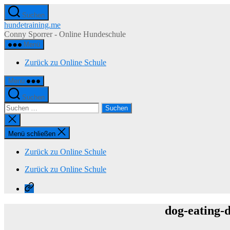
Zum
Suchen
Inhalt
hundetraining.me
springen
Conny Sporrer - Online Hundeschule
Menü
Zurück zu Online Schule
Menü
Suchen
Suchen
nach:
Suche
schließen
Menü schließen
Zurück zu Online Schule
Zurück zu Online Schule
Zurück
zu
Online
dog-eating-
Schule