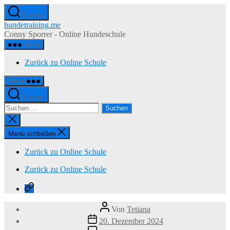
Zum
Suchen
Inhalt
hundetraining.me
springen
Conny Sporrer - Online Hundeschule
Menü
Zurück zu Online Schule
Menü
Suchen
Suchen
nach:
Suche
schließen
Menü schließen
Zurück zu Online Schule
Zurück zu Online Schule
Zurück
zu
Online
Beitragsautor
Von
Tetiana
Schule
Veröffentlichungsdatum
20. Dezember 2024
zu