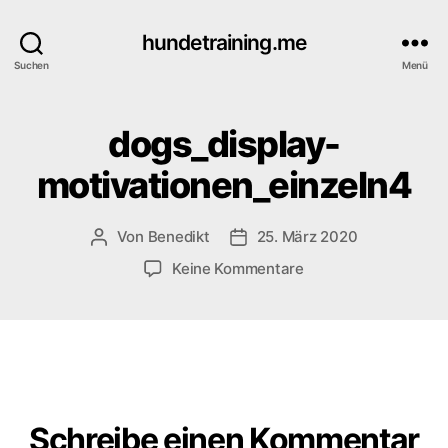
hundetraining.me
Suchen
Menü
dogs_display-
motivationen_einzeln4
Von
Benedikt
25. März 2020
Beitragsautor
Veröffentlichungsdatum
zu
Keine Kommentare
dogs_display-
motivationen_einzel
Schreibe einen Kommentar