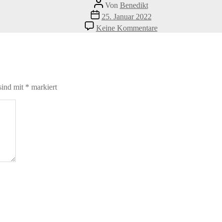
Beitragsautor
Von
Benedikt
Veröffentlichungsdatum
25. Januar 2022
zu
Keine Kommentare
Ellen
sind mit
*
markiert