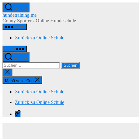
Zum
Suchen
Inhalt
hundetraining.me
springen
Conny Sporrer - Online Hundeschule
Menü
Zurück zu Online Schule
Menü
Suchen
Suchen
nach:
Suche
schließen
Menü schließen
Zurück zu Online Schule
Zurück zu Online Schule
Zurück
zu
Online
Schule