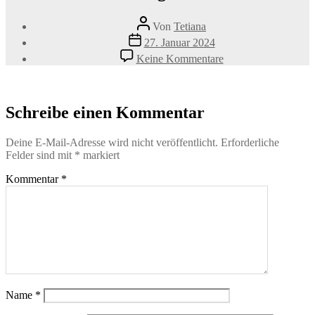
Beitragsautor
Von
Tetiana
Veröffentlichungsdatum
27. Januar 2024
zu
Keine Kommentare
Entspannung-
©-
SandraSchmidFotogr
1980×1267-
Schreibe einen Kommentar
2
Deine E-Mail-Adresse wird nicht veröffentlicht.
Erforderliche
Felder sind mit
*
markiert
Kommentar
*
Name
*