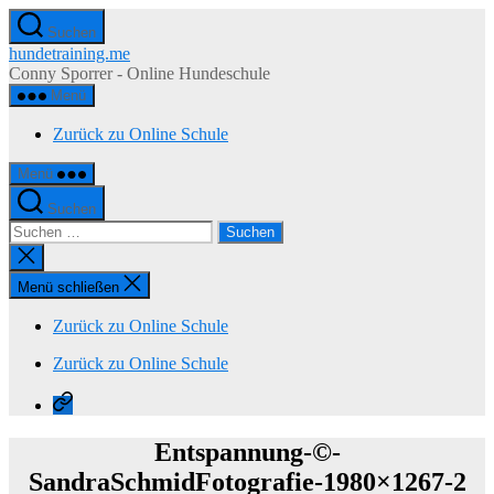
Zum
Suchen
Inhalt
hundetraining.me
springen
Conny Sporrer - Online Hundeschule
Menü
Zurück zu Online Schule
Menü
Suchen
Suchen
nach:
Suche
schließen
Menü schließen
Zurück zu Online Schule
Zurück zu Online Schule
Zurück
zu
Online
Entspannung-©-
Schule
SandraSchmidFotografie-1980×1267-2