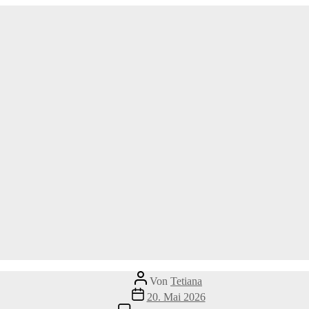
Beitragsautor
Von
Tetiana
Veröffentlichungsdatum
20. Mai 2026
zu