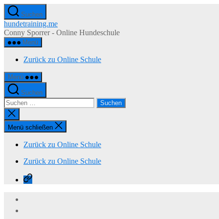
Zum
Suchen
Inhalt
hundetraining.me
springen
Conny Sporrer - Online Hundeschule
Menü
Zurück zu Online Schule
Menü
Suchen
Suchen
nach:
Suche
schließen
Menü schließen
Zurück zu Online Schule
Zurück zu Online Schule
Zurück
zu
Online
Schule