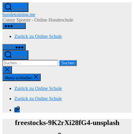
Zum
Suchen
Inhalt
hundetraining.me
springen
Conny Sporrer - Online Hundeschule
Menü
Zurück zu Online Schule
Menü
Suchen
Suchen
nach:
Suche
schließen
Menü schließen
Zurück zu Online Schule
Zurück zu Online Schule
Zurück
zu
Online
freestocks-9K2rXi28fG4-unsplash
Schule