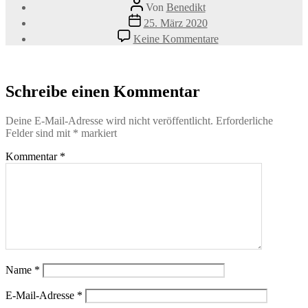
Beitragsautor
Von
Benedikt
Veröffentlichungsdatum
25. März 2020
zu
Keine Kommentare
freestocks-
9K2rXi28fG4-
unsplash
Schreibe einen Kommentar
Deine E-Mail-Adresse wird nicht veröffentlicht.
Erforderliche
Felder sind mit
*
markiert
Kommentar
*
Name
*
E-Mail-Adresse
*