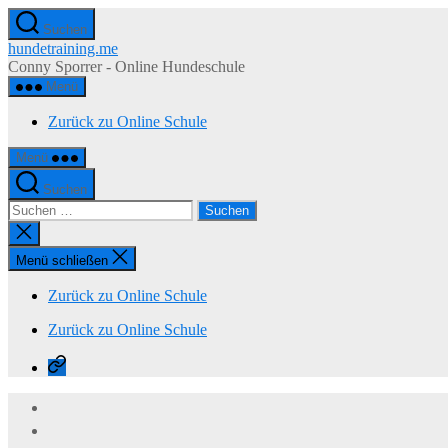
Zum
Suchen
Inhalt
hundetraining.me
springen
Conny Sporrer - Online Hundeschule
Menü
Zurück zu Online Schule
Menü
Suchen
Suchen
nach:
Suche
schließen
Menü schließen
Zurück zu Online Schule
Zurück zu Online Schule
Zurück
zu
Online
Schule