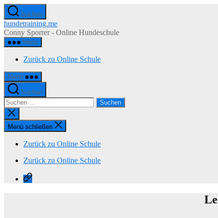
Zum
Suchen
Inhalt
hundetraining.me
springen
Conny Sporrer - Online Hundeschule
Menü
Zurück zu Online Schule
Menü
Suchen
Suchen
nach:
Suche
schließen
Menü schließen
Zurück zu Online Schule
Zurück zu Online Schule
Zurück
zu
Online
Le
Schule