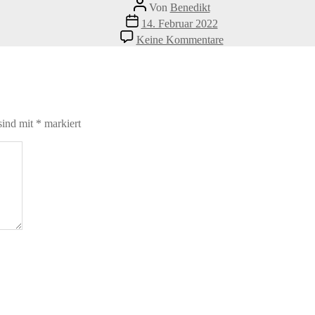
Beitragsautor
Von
Benedikt
Veröffentlichungsdatum
14. Februar 2022
zu
Keine Kommentare
Leine-
ConnySporrer1©San
sind mit
*
markiert