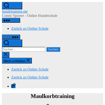
Zum
Suchen
Inhalt
hundetraining.me
springen
Conny Sporrer - Online Hundeschule
Menü
Zurück zu Online Schule
Menü
Suchen
Suchen
nach:
Suche
schließen
Menü schließen
Zurück zu Online Schule
Zurück zu Online Schule
Zurück
zu
Online
Maulkorbtraining
Schule