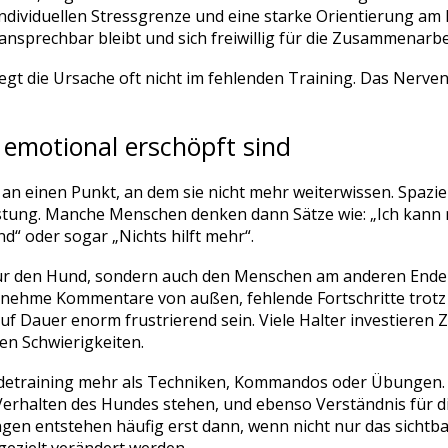
ndividuellen Stressgrenze und eine starke Orientierung a
ansprechbar bleibt und sich freiwillig für die Zusammenarbe
liegt die Ursache oft nicht im fehlenden Training. Das Nerv
emotional erschöpft sind
an einen Punkt, an dem sie nicht mehr weiterwissen. Spazie
astung. Manche Menschen denken dann Sätze wie: „Ich kann n
d“ oder sogar „Nichts hilft mehr“.
t nur den Hund, sondern auch den Menschen am anderen Ende
genehme Kommentare von außen, fehlende Fortschritte trot
f Dauer enorm frustrierend sein. Viele Halter investieren Z
en Schwierigkeiten.
training mehr als Techniken, Kommandos oder Übungen. Es
erhalten des Hundes stehen, und ebenso Verständnis für di
gen entstehen häufig erst dann, wenn nicht nur das sichtba