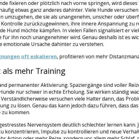
e fixieren oder plötzlich nach vorne springen, wird dieses 
ch häufig etwas ganz anderes dahinter. Viele Hunde versuche
ion umzugehen, die sie als unangenehm, unsicher oder über
 Kontrolle zurückzugewinnen, ihre innere Anspannung zu 
nde Hund möchte kämpfen. In vielen Fällen signalisiert er vie
ie für ihn noch unangenehmer wird. Genau deshalb ist es wic
ie emotionale Ursache dahinter zu verstehen.
ungen oft eskalieren
, profitieren von mehr Distanzman
 als mehr Training
and permanenter Aktivierung. Spaziergänge sind voller Rei
 Hunde nur schwer in echte Erholung. Sie wirken ständig wac
. Verständlicherweise versuchen viele Halter dann, das Pro
tung zu lösen. Genau das kann jedoch dazu führen, dass d
e zu kommen.
gestresstes Nervensystem deutlich schlechter lernen kann.
 zu konzentrieren, Impulse zu kontrollieren und neue Verha
hr Action oder mehr Reize, sondern vor allem mehr Schlaf, 