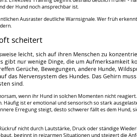
rs. Effektives Training beginnt deshalb deutlich früher - n
und der Hund noch ansprechbar ist.
ntlichen Ausraster deutliche Warnsignale. Wer früh erkennt
dern.
ft scheitert
sweise leicht, sich auf ihren Menschen zu konzentri
es gibt nur wenige Dinge, die um Aufmerksamkeit ko
t treffen Gerüche, Bewegungen, andere Hunde, Wilds
 auf das Nervensystem des Hundes. Das Gehirn mus
ten sind.
ehorsam, wenn ihr Hund in solchen Momenten nicht reagiert. 
. Häufig ist er emotional und sensorisch so stark ausgelaste
innere Erregung steigt, desto schwerer fällt es dem Hund, 
ückruf nicht durch Lautstärke, Druck oder ständige Wieder
gebaut, beginnt in reizarmen Situationen und steigert die 