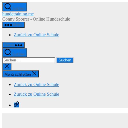
Zum
Suchen
Inhalt
hundetraining.me
springen
Conny Sporrer - Online Hundeschule
Menü
Zurück zu Online Schule
Menü
Suchen
Suchen
nach:
Suche
schließen
Menü schließen
Zurück zu Online Schule
Zurück zu Online Schule
Zurück
zu
Online
Schule