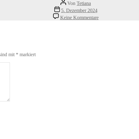
Beitragsautor
Von
Tetiana
Veröffentlichungsdatum
5. Dezember 2024
zu
Keine Kommentare
nghia-
le-
V3DokM1NQcs-
unsplash
sind mit
*
markiert