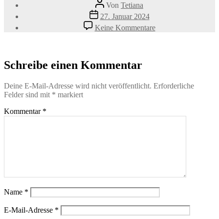
Beitragsautor
Von
Tetiana
Veröffentlichungsdatum
27. Januar 2024
zu
Keine Kommentare
Probleme-
beim-
Autofahren-
1
Schreibe einen Kommentar
Deine E-Mail-Adresse wird nicht veröffentlicht.
Erforderliche
Felder sind mit
*
markiert
Kommentar
*
Name
*
E-Mail-Adresse
*