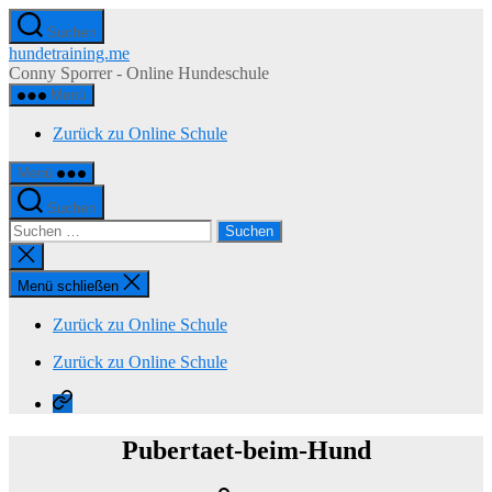
Zum
Suchen
Inhalt
hundetraining.me
springen
Conny Sporrer - Online Hundeschule
Menü
Zurück zu Online Schule
Menü
Suchen
Suchen
nach:
Suche
schließen
Menü schließen
Zurück zu Online Schule
Zurück zu Online Schule
Zurück
zu
Online
Pubertaet-beim-Hund
Schule