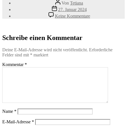
Beitragsautor
Von
Tetiana
Veröffentlichungsdatum
27. Januar 2024
zu
Keine Kommentare
Pubertaet-
beim-
Hund
Schreibe einen Kommentar
Deine E-Mail-Adresse wird nicht veröffentlicht.
Erforderliche
Felder sind mit
*
markiert
Kommentar
*
Name
*
E-Mail-Adresse
*