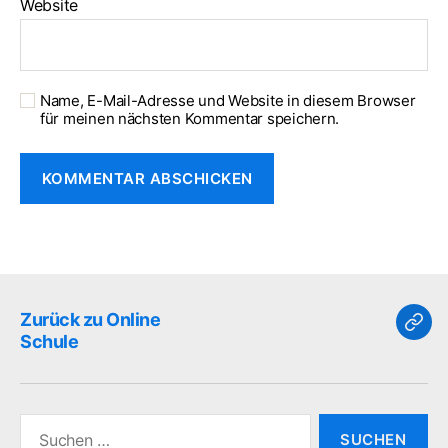
Website
Name, E-Mail-Adresse und Website in diesem Browser
für meinen nächsten Kommentar speichern.
Zurück zu Online
Zur
Schule
zu
Onli
Sch
Suchen
nach: