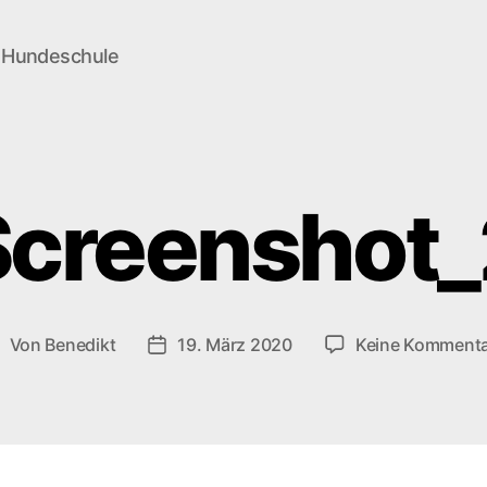
e Hundeschule
Screenshot_
Von
Benedikt
19. März 2020
Keine Komment
eitragsautor
Veröffentlichungsdatum