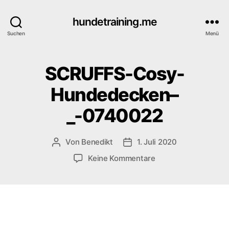
hundetraining.me
Suchen
Menü
SCRUFFS-Cosy-
Hundedecken–
_-0740022
Von
Benedikt
1. Juli 2020
Beitragsautor
Veröffentlichungsdatum
zu
Keine Kommentare
SCRUFFS-
Cosy-
Hundedecken–
_-0740022