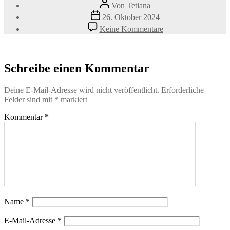
Beitragsautor
Von
Tetiana
Veröffentlichungsdatum
26. Oktober 2024
zu
Keine Kommentare
shutterstock_28575
300×200
Schreibe einen Kommentar
Deine E-Mail-Adresse wird nicht veröffentlicht.
Erforderliche
Felder sind mit
*
markiert
Kommentar
*
Name
*
E-Mail-Adresse
*