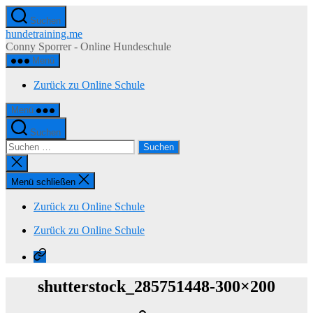
Zum
Suchen
Inhalt
hundetraining.me
springen
Conny Sporrer - Online Hundeschule
Menü
Zurück zu Online Schule
Menü
Suchen
Suchen
nach:
Suche
schließen
Menü schließen
Zurück zu Online Schule
Zurück zu Online Schule
Zurück
zu
Online
shutterstock_285751448-300×200
Schule