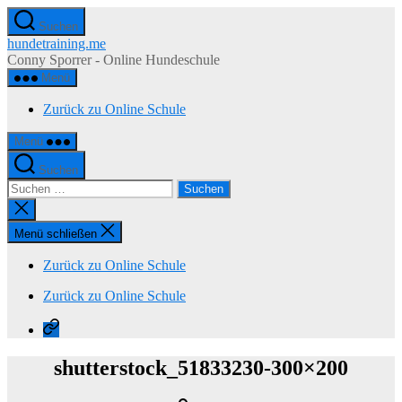
Zum
Suchen
Inhalt
hundetraining.me
springen
Conny Sporrer - Online Hundeschule
Menü
Zurück zu Online Schule
Menü
Suchen
Suchen
nach:
Suche
schließen
Menü schließen
Zurück zu Online Schule
Zurück zu Online Schule
Zurück
zu
Online
shutterstock_51833230-300×200
Schule