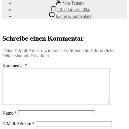
Beitragsautor
Von
Tetiana
Veröffentlichungsdatum
26. Oktober 2024
zu
Keine Kommentare
shutterstock_518332
300×200
Schreibe einen Kommentar
Deine E-Mail-Adresse wird nicht veröffentlicht.
Erforderliche
Felder sind mit
*
markiert
Kommentar
*
Name
*
E-Mail-Adresse
*