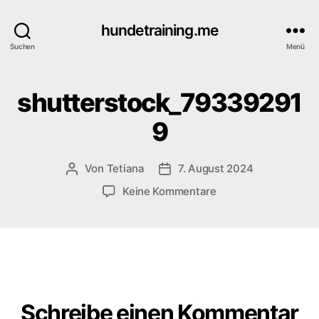
hundetraining.me
Suchen
Menü
shutterstock_79339291
9
Von
Tetiana
7. August 2024
Beitragsautor
Veröffentlichungsdatum
zu
Keine Kommentare
shutterstock_7933
Schreibe einen Kommentar