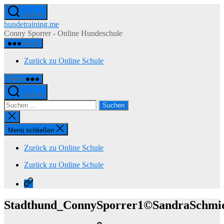
Zum
Suchen
Inhalt
hundetraining.me
springen
Conny Sporrer - Online Hundeschule
Menü
Zurück zu Online Schule
Menü
Suchen
Suchen
nach:
Suche
schließen
Menü schließen
Zurück zu Online Schule
Zurück zu Online Schule
Zurück
zu
Online
Stadthund_ConnySporrer1©SandraSchmid
Schule