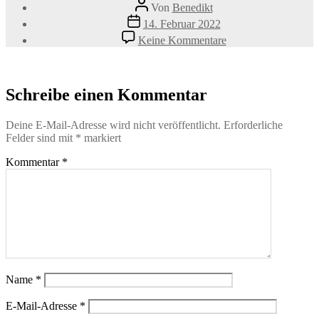
Beitragsautor
Von
Benedikt
Veröffentlichungsdatum
14. Februar 2022
zu
Keine Kommentare
Stadthund_ConnySp
Schreibe einen Kommentar
Deine E-Mail-Adresse wird nicht veröffentlicht.
Erforderliche
Felder sind mit
*
markiert
Kommentar
*
Name
*
E-Mail-Adresse
*