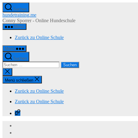
Zum
Suchen
Inhalt
hundetraining.me
springen
Conny Sporrer - Online Hundeschule
Menü
Zurück zu Online Schule
Menü
Suchen
Suchen
nach:
Suche
schließen
Menü schließen
Zurück zu Online Schule
Zurück zu Online Schule
Zurück
zu
Online
Schule