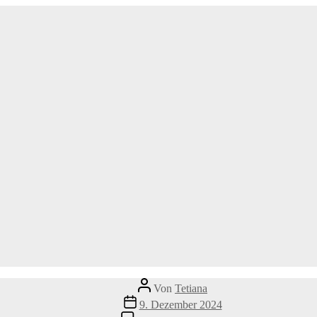
Beitragsautor
Von
Tetiana
Veröffentlichungsdatum
9. Dezember 2024
zu