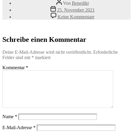
Beitragsautor
Von
Benedikt
Veröffentlichungsdatum
25. November 2021
zu
Keine Kommentare
Treibhund_Corgi-
300×200
Schreibe einen Kommentar
Deine E-Mail-Adresse wird nicht veröffentlicht.
Erforderliche
Felder sind mit
*
markiert
Kommentar
*
Name
*
E-Mail-Adresse
*