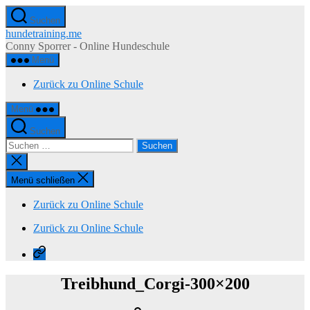
Zum
Suchen
Inhalt
hundetraining.me
springen
Conny Sporrer - Online Hundeschule
Menü
Zurück zu Online Schule
Menü
Suchen
Suchen
nach:
Suche
schließen
Menü schließen
Zurück zu Online Schule
Zurück zu Online Schule
Zurück
zu
Online
Treibhund_Corgi-300×200
Schule