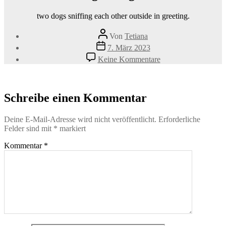
two dogs sniffing each other outside in greeting.
Beitragsautor
Von
Tetiana
Veröffentlichungsdatum
7. März 2023
zu
Keine Kommentare
two
dogs
sniffing
each
Schreibe einen Kommentar
other
outside
Deine E-Mail-Adresse wird nicht veröffentlicht.
Erforderliche
in
Felder sind mit
*
markiert
greeting
Kommentar
*