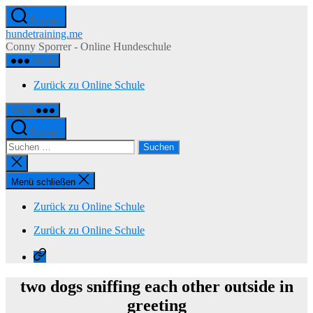
Zum
Suchen
Inhalt
hundetraining.me
springen
Conny Sporrer - Online Hundeschule
Menü
Zurück zu Online Schule
Menü
Suchen
Suchen
nach:
Suche
schließen
Menü schließen
Zurück zu Online Schule
Zurück zu Online Schule
Zurück
zu
Online
two dogs sniffing each other outside in
Schule
greeting