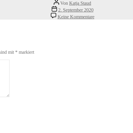
Beitragsautor
Von
Katja Staud
Veröffentlichungsdatum
2. September 2020
zu
Keine Kommentare
Welpe
Ball
sind mit
*
markiert