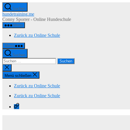
Zum
Suchen
Inhalt
hundetraining.me
springen
Conny Sporrer - Online Hundeschule
Menü
Zurück zu Online Schule
Menü
Suchen
Suchen
nach:
Suche
schließen
Menü schließen
Zurück zu Online Schule
Zurück zu Online Schule
Zurück
zu
Online
Schule