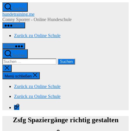
Zum
Suchen
Inhalt
hundetraining.me
springen
Conny Sporrer - Online Hundeschule
Menü
Zurück zu Online Schule
Menü
Suchen
Suchen
nach:
Suche
schließen
Menü schließen
Zurück zu Online Schule
Zurück zu Online Schule
Zurück
zu
Online
Zsfg Spaziergänge richtig gestalten
Schule